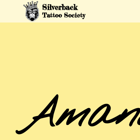
Silverback
Tattoo Society
Aman