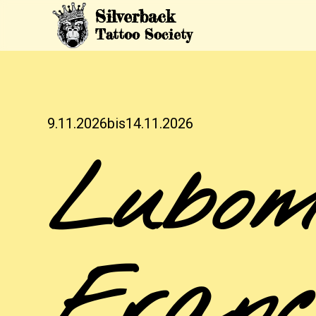
Silverback
Tattoo Society
9.11.2026
bis
14.11.2026
Lubom
Franc